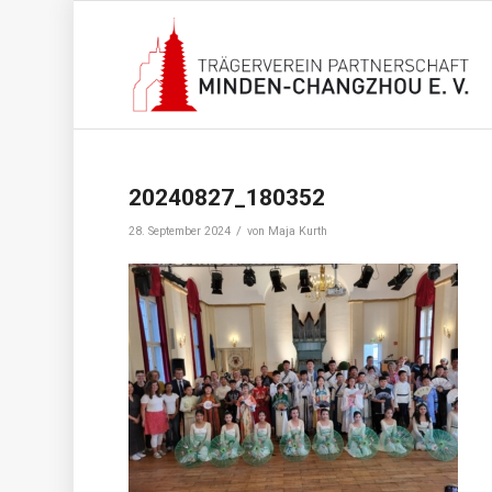
20240827_180352
/
28. September 2024
von
Maja Kurth