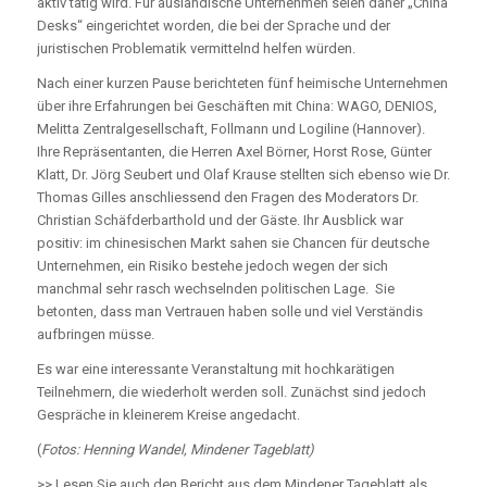
aktiv tätig wird. Für ausländische Unternehmen seien daher „China
Desks“ eingerichtet worden, die bei der Sprache und der
juristischen Problematik vermittelnd helfen würden.
Nach einer kurzen Pause berichteten fünf heimische Unternehmen
über ihre Erfahrungen bei Geschäften mit China: WAGO, DENIOS,
Melitta Zentralgesellschaft, Follmann und Logiline (Hannover).
Ihre Repräsentanten, die Herren Axel Börner, Horst Rose, Günter
Klatt, Dr. Jörg Seubert und Olaf Krause stellten sich ebenso wie Dr.
Thomas Gilles anschliessend den Fragen des Moderators Dr.
Christian Schäfderbarthold und der Gäste. Ihr Ausblick war
positiv: im chinesischen Markt sahen sie Chancen für deutsche
Unternehmen, ein Risiko bestehe jedoch wegen der sich
manchmal sehr rasch wechselnden politischen Lage. Sie
betonten, dass man Vertrauen haben solle und viel Verständis
aufbringen müsse.
Es war eine interessante Veranstaltung mit hochkarätigen
Teilnehmern, die wiederholt werden soll. Zunächst sind jedoch
Gespräche in kleinerem Kreise angedacht.
(
Fotos: Henning Wandel, Mindener Tageblatt)
>> Lesen Sie auch den Bericht aus dem Mindener Tageblatt als