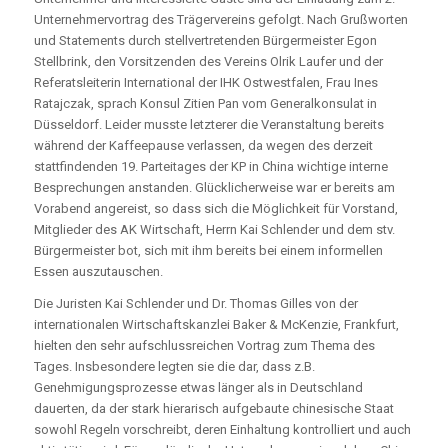
Unternehmervortrag des Trägervereins gefolgt. Nach Grußworten
und Statements durch stellvertretenden Bürgermeister Egon
Stellbrink, den Vorsitzenden des Vereins Olrik Laufer und der
Referatsleiterin International der IHK Ostwestfalen, Frau Ines
Ratajczak, sprach Konsul Zitien Pan vom Generalkonsulat in
Düsseldorf. Leider musste letzterer die Veranstaltung bereits
während der Kaffeepause verlassen, da
wegen des derzeit
stattfindenden 19. Parteitages der KP in China wichtige interne
Besprechungen anstanden. Glücklicherweise war er bereits am
Vorabend angereist, so dass sich die Möglichkeit für Vorstand,
Mitglieder des AK Wirtschaft, Herrn Kai Schlender und dem stv.
Bürgermeister bot, sich mit ihm bereits bei einem informellen
Essen auszutauschen.
Die Juristen Kai Schlender und Dr. Thomas Gilles von der
internationalen Wirtschaftskanzlei Baker & McKenzie, Frankfurt,
hielten den sehr aufschlussreichen Vortrag zum Thema des
Tages. Insbesondere legten sie die dar, dass z.B.
Genehmigungsprozesse etwas länger als in Deutschland
dauerten, da der stark hierarisch aufgebaute chinesische Staat
sowohl Regeln vorschreibt, deren Einhaltung kontrolliert und auch