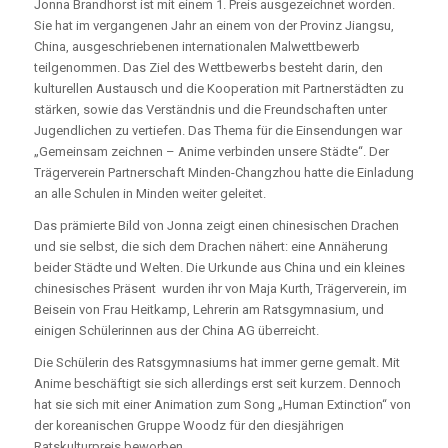
Jonna Brandhorst ist mit einem 1. Preis ausgezeichnet worden.
Sie hat im vergangenen Jahr an einem von der Provinz Jiangsu,
China, ausgeschriebenen internationalen Malwettbewerb
teilgenommen. Das Ziel des Wettbewerbs besteht darin, den
kulturellen Austausch und die Kooperation mit Partnerstädten zu
stärken, sowie das Verständnis und die Freundschaften unter
Jugendlichen zu vertiefen. Das Thema für die Einsendungen war
„Gemeinsam zeichnen – Anime verbinden unsere Städte“. Der
Trägerverein Partnerschaft Minden-Changzhou hatte die Einladung
an alle Schulen in Minden weiter geleitet.
Das prämierte Bild von Jonna zeigt einen chinesischen Drachen
und sie selbst, die sich dem Drachen nähert: eine Annäherung
beider Städte und Welten. Die Urkunde aus China und ein kleines
chinesisches Präsent wurden ihr von Maja Kurth, Trägerverein, im
Beisein von Frau Heitkamp, Lehrerin am Ratsgymnasium, und
einigen Schülerinnen aus der China AG überreicht.
Die Schülerin des Ratsgymnasiums hat immer gerne gemalt. Mit
Anime beschäftigt sie sich allerdings erst seit kurzem. Dennoch
hat sie sich mit einer Animation zum Song „Human Extinction“ von
der koreanischen Gruppe Woodz für den diesjährigen
Ratskulturpreis beworben.